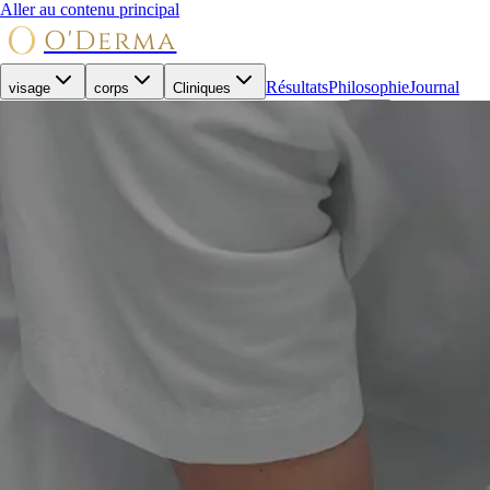
Aller au contenu principal
O'Derma
Résultats
Philosophie
Journal
visage
corps
Cliniques
(450) 621-2100
Réserver une consultation