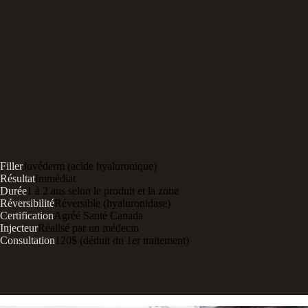
Filler
Juvéderm (acide hyaluronique)
Résultat
Immédiat
Durée
1 à 2 ans selon le produit et la zone
Réversibilité
Réversible (hyaluronidase)
Certification
Agréé Santé Canada
Injecteur
Réalisé par un médecin
Consultation
120$ (déduit du 1er traitement)