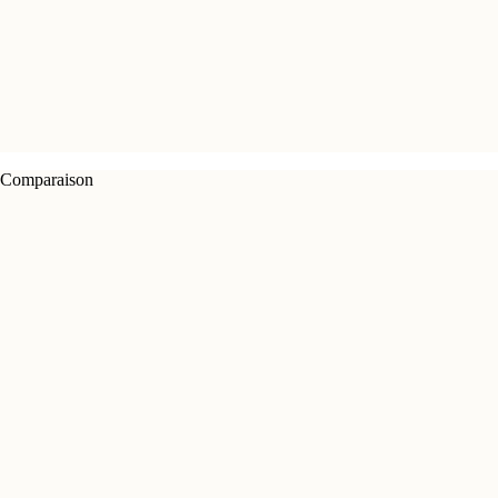
Comparaison
Comblement (O'Derma)
Chirurgie esthétique
Invasivité
Non-invasif (micro-injections)
Chirurgicale (anesthésie générale)
Temps d'arrêt