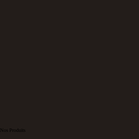
Produits agréés Santé Canada
Nos Produits