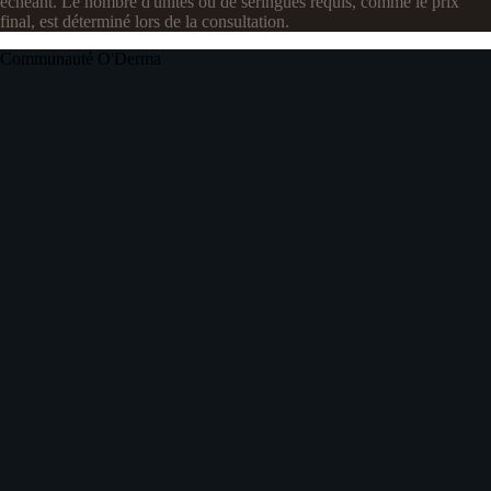
échéant. Le nombre d'unités ou de seringues requis, comme le prix
final, est déterminé lors de la consultation.
Communauté O'Derma